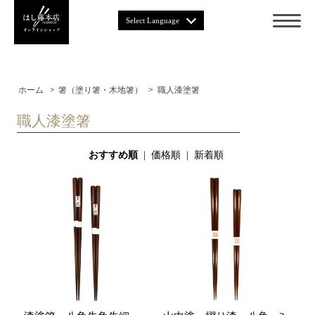
Select Language
ホーム
>
箸（塗り箸・木地箸）
>
職人漆塗箸
職人漆塗箸
おすすめ順
|
価格順
|
新着順