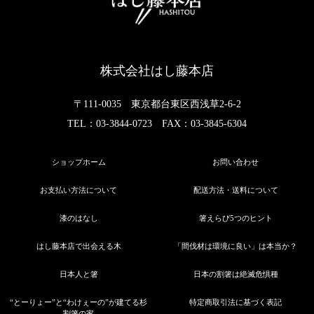
株式会社はし藤本店
〒111-0035 東京都台東区西浅草2-6-2
TEL：03-3844-0723 FAX：03-3845-6304
ショップホーム
お問い合わせ
お支払い方法について
配送方法・送料について
漆のはなし
箸えらび5つのヒント
はし藤本店で出会える木
「間伐材は環境に良い」は本当か？
日本人と箸
日本の割箸は絶滅危惧種
“とーりょー”と“わけぇーの”が建てる杉
特定商取引法に基づく表記
割箸の家