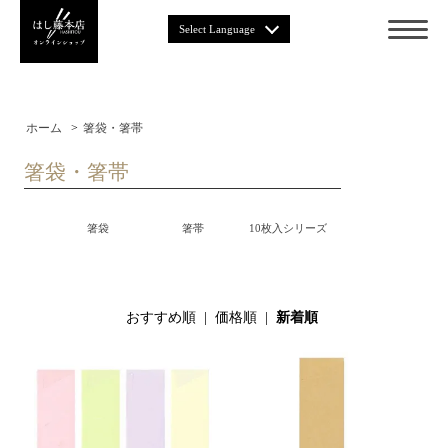
Select Language
ホーム
>
箸袋・箸帯
箸袋・箸帯
箸袋
箸帯
10枚入シリーズ
おすすめ順
|
価格順
|
新着順