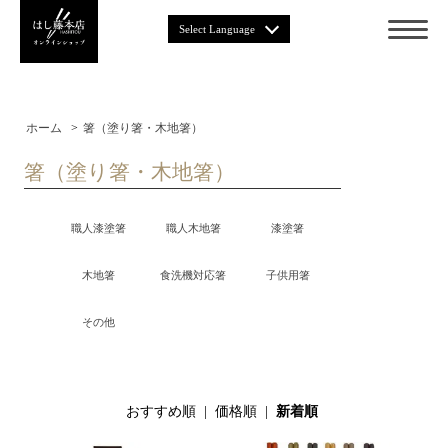
Select Language
ホーム
>
箸（塗り箸・木地箸）
箸（塗り箸・木地箸）
職人漆塗箸
職人木地箸
漆塗箸
木地箸
食洗機対応箸
子供用箸
その他
おすすめ順
|
価格順
|
新着順