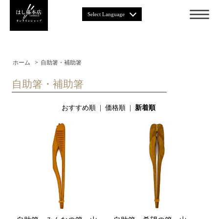
Select Language
ホーム
>
自助箸・補助箸
自助箸・補助箸
おすすめ順
|
価格順
|
新着順