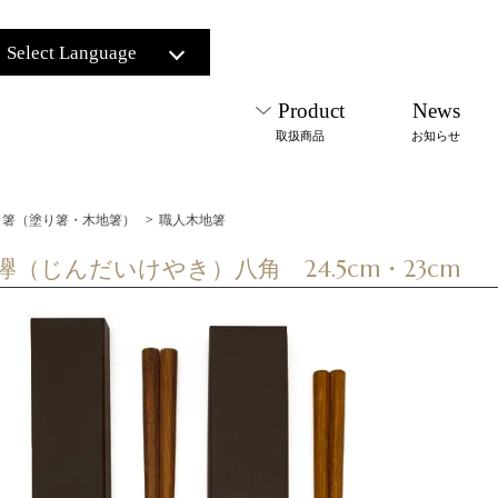
Select Language
Product
News
取扱商品
お知らせ
箸（塗り箸・木地箸）
>
職人木地箸
欅（じんだいけやき）八角 24.5cm・23cm