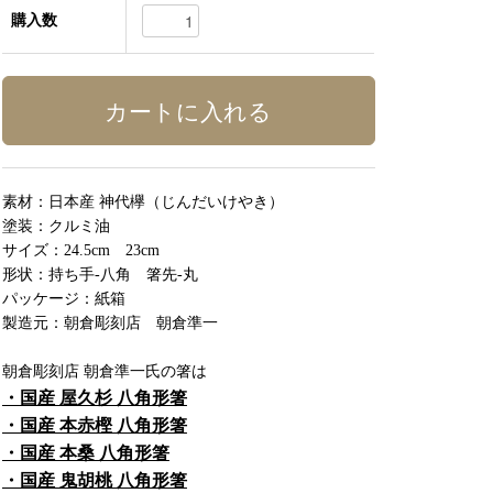
購入数
素材：日本産 神代欅（じんだいけやき）
塗装：クルミ油
サイズ：24.5cm 23cm
形状：持ち手-八角 箸先-丸
パッケージ：紙箱
製造元：朝倉彫刻店 朝倉準一
朝倉彫刻店 朝倉準一氏の箸は
・国産 屋久杉 八角形箸
・国産 本赤樫 八角形箸
・国産 本桑 八角形箸
・国産 鬼胡桃 八角形箸