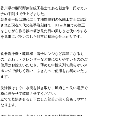
香川県の欄間彫刻伝統工芸士である朝倉準一氏がカン
ナの手削りで仕上げました。
朝倉準一氏は30代にして欄間彫刻の伝統工芸士に認定
された現在40代の若手彫刻師で、0.1㎜単位での修正
をしながら作る彼の箸は見た目の美しさと使いやすさ
を見事にバランスした非常に精緻な仕上がりです。
食器洗浄機・乾燥機・電子レンジなど高温になるも
の、たわし・クレンザーなど傷になりやすいもののご
使用はお控えいただき、薄めた中性洗剤で柔らかいス
ポンジで優しく洗い、ふきんのご使用をお奨めいたし
ます。
洗浄後はすぐに水滴を拭き取り、風通しの良い場所で
横に寝かせて乾燥させてください。
立てて乾燥させると下にした部分が黒く変色しやすく
なります。