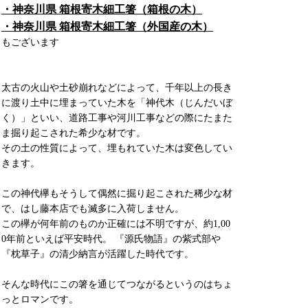
・神奈川県 箱根寄木細工箸（箱根の木）
・神奈川県 箱根寄木細工箸（外国産の木）
もございます
太古の火山や土砂崩れなどによって、千年以上の長き
に渡り土中に埋まっていた木を「神代木（じんだいぼ
く）」といい、道路工事や河川工事などの際にたまた
ま掘り起こされた希少な材です。
その土の性質によって、埋もれていた木は変色してい
きます。
この神代欅もそうして偶然に掘り起こされた稀少な材
で、はし藤本店でも滅多に入荷しません。
この欅が何年前のものか正確には不明ですが、約1,00
0年前といえば平安時代。 『源氏物語』の紫式部や
『枕草子』の清少納言が活躍した時代です。
そんな時代にこの箸を通じてつながるというのはちょ
っとロマンです。